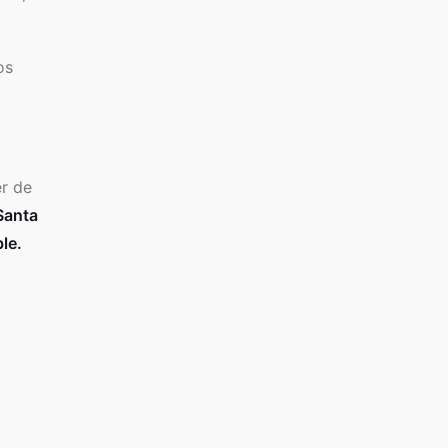
os
er de
Santa
le.