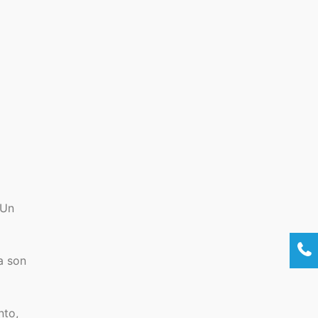
 Un
a son
nto,