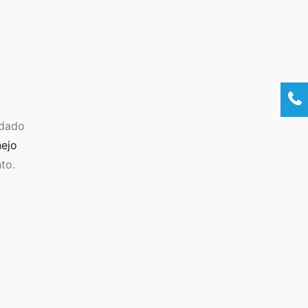
idado
nejo
to.