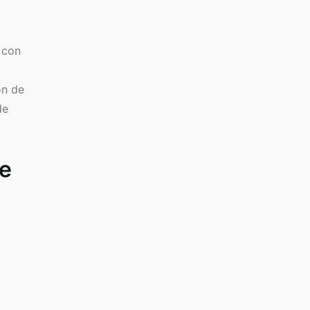
 con
ón de
de
de