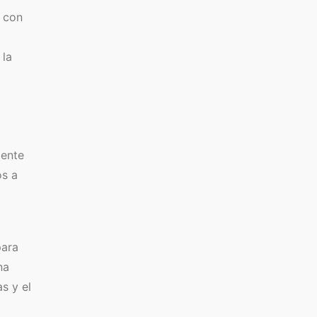
s con
 la
iente
os a
para
na
s y el