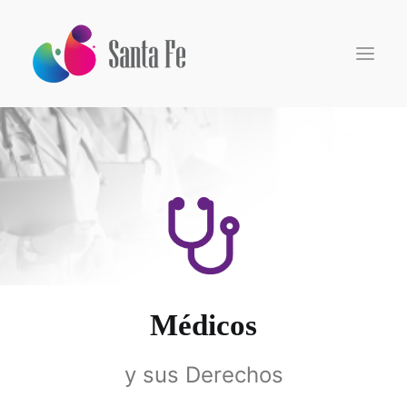
Inicio
Somos
Especialidades
Centro de Investigación
Pacientes
Médicos
Médicos
Medios
y sus Derechos
Search