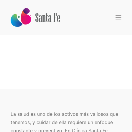
Inicio
Somos
Especialidades
Centro de Investigación
Pacientes
Médicos
Medios
La salud es uno de los activos más valiosos que
tenemos, y cuidar de ella requiere un enfoque
Search
constante y preventivo. En Clínica Santa Fe,