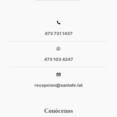
473 731 1437
473 103 4247
recepcion@santafe.lat
Conócenos