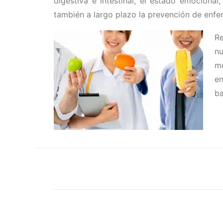
digestiva e intestinal, el estado emocional
también a largo plazo la prevención de enfe
Re
nu
me
e
ba