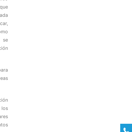
 que
uada
car,
como
9 se
ción
para
reas
ción
 los
ares
ntos