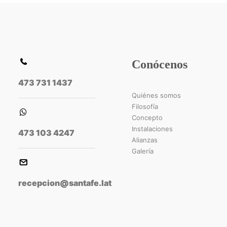
Conócenos
473 731 1437
Quiénes somos
Filosofía
Concepto
Instalaciones
473 103 4247
Alianzas
Galería
recepcion@santafe.lat