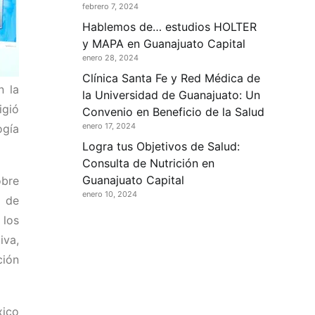
febrero 7, 2024
Hablemos de… estudios HOLTER
y MAPA en Guanajuato Capital
enero 28, 2024
Clínica Santa Fe y Red Médica de
n la
la Universidad de Guanajuato: Un
igió
Convenio en Beneficio de la Salud
enero 17, 2024
ogía
Logra tus Objetivos de Salud:
Consulta de Nutrición en
Guanajuato Capital
obre
enero 10, 2024
n de
 los
iva,
ción
xico