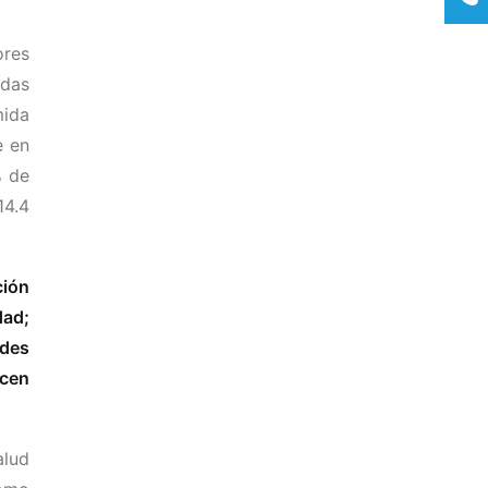
ores
idas
mida
e en
% de
14.4
ción
dad;
ades
icen
alud