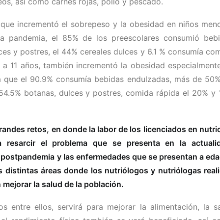
eos, así como carnes rojas, pollo y pescado.
 que incrementó el sobrepeso y la obesidad en niños men
la pandemia, el 85% de los preescolares consumió beb
ces y postres, el 44% cereales dulces y 6.1 % consumía co
5 a 11 años, también incrementó la obesidad especialment
 a que el 90.9% consumía bebidas endulzadas, más de 50
 54.5% botanas, dulces y postres, comida rápida el 20% y 
andes retos, en donde la labor de los licenciados en nutri
 resarcir el problema que se presenta en la actuali
n postpandemia y las enfermedades que se presentan a ed
 distintas áreas donde los nutriólogos y nutriólogas real
mejorar la salud de la población.
s entre ellos, servirá para mejorar la alimentación, la s