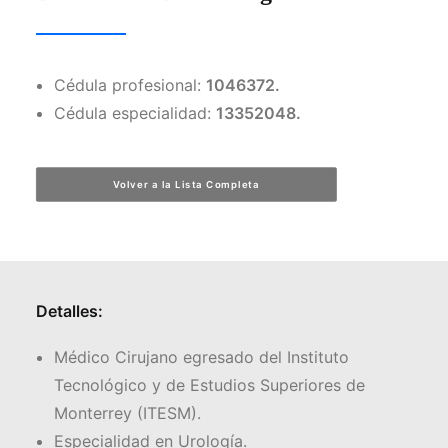
Facebook
Cédula profesional:
1046372.
Instagram
Cédula especialidad:
13352048.
Formulario de Contacto
Volver a la Lista Completa
Detalles:
Médico Cirujano egresado del Instituto
Tecnológico y de Estudios Superiores de
Monterrey (ITESM).
Especialidad en Urología.