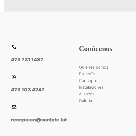
Conócenos
473 731 1437
Quiénes somos
Filosofía
Concepto
Instalaciones
473 103 4247
Alianzas
Galería
recepcion@santafe.lat