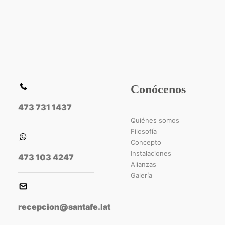
Conócenos
473 731 1437
Quiénes somos
Filosofía
Concepto
Instalaciones
473 103 4247
Alianzas
Galería
recepcion@santafe.lat