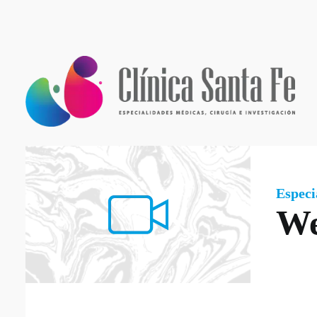
Especi
We