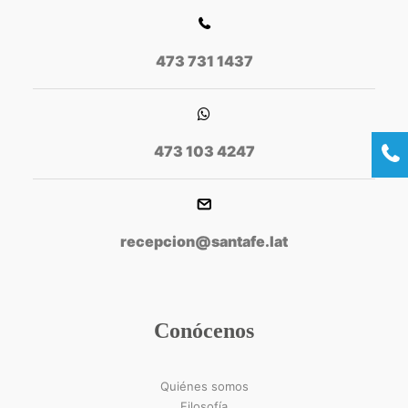
473 731 1437
473 103 4247
recepcion@santafe.lat
Conócenos
Quiénes somos
Filosofía