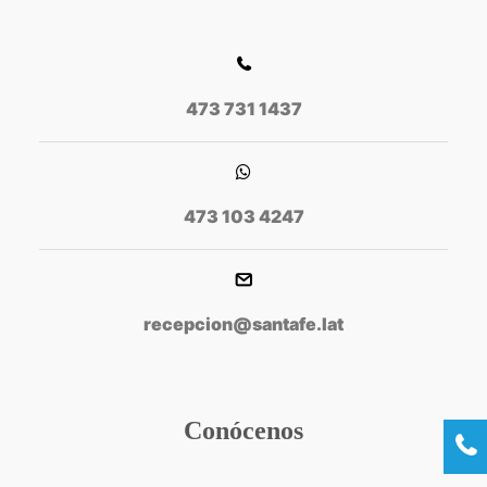
473 731 1437
473 103 4247
recepcion@santafe.lat
Conócenos